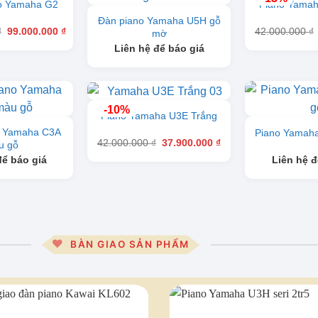
o Yamaha G2
Piano Yamah
Đàn piano Yamaha U5H gỗ
Giá
Giá
₫
99.000.000
₫
42.000.000
₫
mờ
gốc
hiện
Liên hệ để báo giá
là:
tại
110.000.000 ₫.
là:
99.000.000 ₫.
-10%
Piano Yamaha U3E Trắng
o Yamaha C3A
Piano Yamah
Giá
Giá
42.000.000
₫
37.900.000
₫
u gỗ
gốc
hiện
để báo giá
Liên hệ đ
là:
tại
42.000.000 ₫.
là:
37.900.000 ₫.
BÀN GIAO SẢN PHẨM