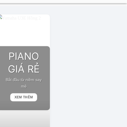
PIANO
GIÁ RẺ
Bắt đầu từ niềm say
mê
XEM THÊM