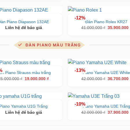
là:
25.000.000 
-12%
Đàn Piano Diapason 132AE
Đàn Piano Rolex KR27
Giá
Liên hệ để báo giá
41.000.000
₫
35.900.000
gốc
là:
41.000.000 
ĐÀN PIANO MÀU TRẮNG
%
-13%
àn Piano Strauss màu trắng
Piano Yamaha U2E Whit
Giá
Giá
Giá
25.000.000
₫
19.000.000
₫
42.000.000
₫
36.700.000
gốc
hiện
gốc
là:
tại
là:
25.000.000 ₫.
là:
42.000.000 
19.000.000 ₫.
-10%
Piano Yamaha U1G Trắng
Piano Yamaha U3E Trắn
Giá
Liên hệ để báo giá
42.000.000
₫
37.900.000
gốc
là:
42.000.000 