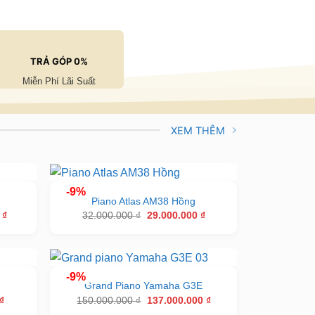
TRẢ GÓP 0%
Miễn Phí Lãi Suất
XEM THÊM
-9%
Piano Atlas AM38 Hồng
Giá
Giá
Giá
0
₫
32.000.000
₫
29.000.000
₫
hiện
gốc
hiện
tại
là:
tại
 ₫.
là:
32.000.000 ₫.
là:
99.000.000 ₫.
29.000.000 ₫.
-9%
g
Grand Piano Yamaha G3E
Giá
Giá
Giá
₫
150.000.000
₫
137.000.000
₫
hiện
gốc
hiện