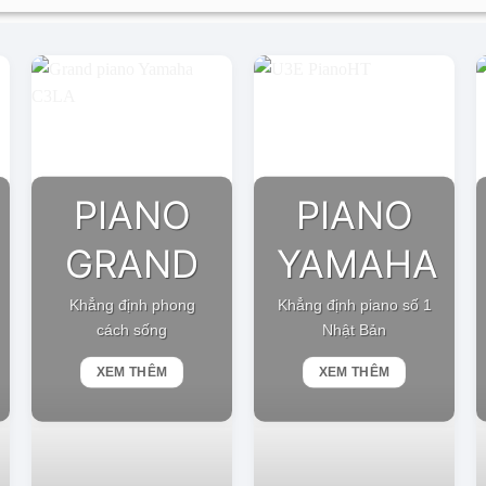
PIANO
PIANO
GRAND
YAMAHA
Khẳng định phong
Khẳng định piano số 1
cách sống
Nhật Bản
XEM THÊM
XEM THÊM