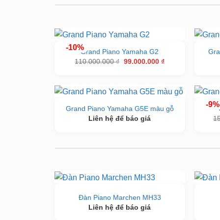
-10%
Grand Piano Yamaha G2
Gra
Giá
Giá
110.000.000
₫
99.000.000
₫
gốc
hiện
là:
tại
110.000.000 ₫.
là:
99.000.000 ₫.
-9%
Grand Piano Yamaha G5E màu gỗ
Liên hệ để báo giá
1
Đàn Piano Marchen MH33
Liên hệ để báo giá