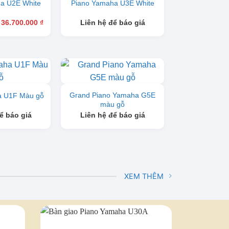
a U2E White
Piano Yamaha U3E White
Giá
Giá
36.700.000
₫
Liên hệ để báo giá
gốc
hiện
là:
tại
42.000.000 ₫.
là:
36.700.000 ₫.
Grand Piano Yamaha G5E
a U1F Màu gỗ
màu gỗ
ể báo giá
Liên hệ để báo giá
XEM THÊM