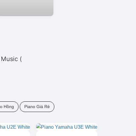
 Music (
no Hồng
Piano Giá Rẻ