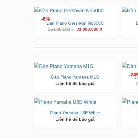
-6%
Đàn Piano Gershwin No500C
Giá
Giá
35.000.000
₫
33.000.000
₫
gốc
hiện
là:
tại
35.000.000 ₫.
là:
33.000.000 ₫.
-24
Đàn Piano Yamaha M1S
Đ
Liên hệ để báo giá
Piano Yamaha U3E White
Liên hệ để báo giá