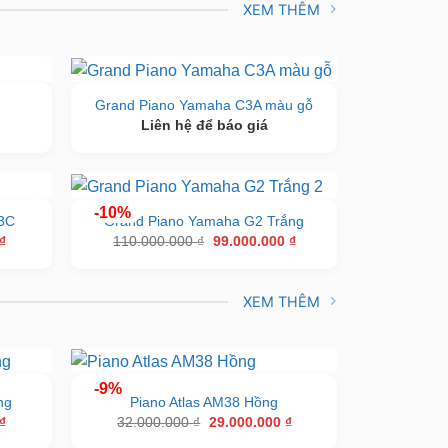
XEM THÊM
Grand Piano Yamaha C3A màu gỗ
Liên hệ để báo giá
-10%
3C
Grand Piano Yamaha G2 Trắng
Giá
Giá
Giá
₫
110.000.000
₫
99.000.000
₫
hiện
gốc
hiện
tại
là:
tại
₫.
là:
110.000.000 ₫.
là:
86.000.000 ₫.
99.000.000 ₫.
XEM THÊM
-9%
ng
Piano Atlas AM38 Hồng
Giá
Giá
Giá
₫
32.000.000
₫
29.000.000
₫
hiện
gốc
hiện