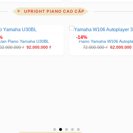
là:
tại
là:
41.000.000 ₫.
là:
42.000.000 
35.900.000 ₫.
UPRIGHT PIANO CAO CẤP
%
-14%
Đàn Piano Yamaha U30BL
Piano Yamaha W106 Autopla
Giá
Giá
Giá
02.000.000
₫
92.000.000
₫
72.000.000
₫
62.000.000
gốc
hiện
gốc
là:
tại
là:
102.000.000 ₫.
là:
72.000.000 
92.000.000 ₫.