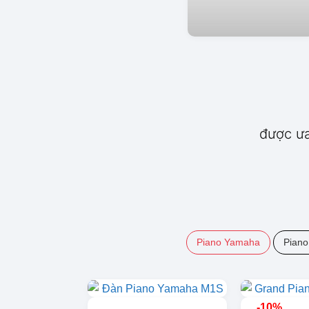
được ưa
Piano Yamaha
Piano
-10%