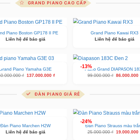
GRAND PIANO CAO CẤP
nd Piano Boston GP178 II PE
Grand Piano Kawai RX3
Liên hệ để báo giá
Liên hệ để báo giá
-13%
Grand Piano Yamaha G3E
Piano Grand DIAPASON 18
Giá
Giá
Giá
50.000.000
₫
137.000.000
₫
99.000.000
₫
86.000.000
gốc
hiện
gốc
là:
tại
là:
150.000.000 ₫.
là:
99.000.000 
137.000.000 ₫.
️ĐÀN PIAN0 GIÁ RẺ
-24%
Đàn Piano Marchen H2W
Đàn Piano Strauss màu trắ
Giá
Liên hệ để báo giá
25.000.000
₫
19.000.000
gốc