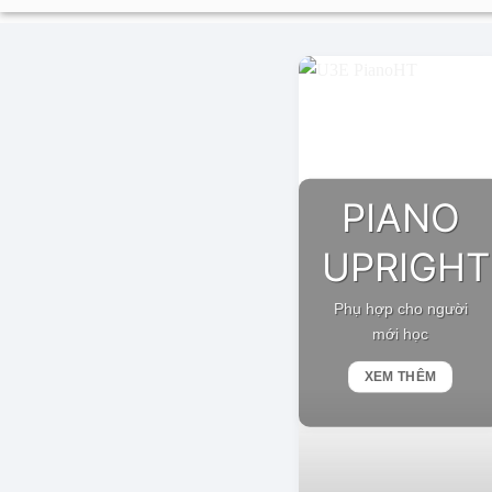
PIANO
UPRIGHT
Phụ hợp cho người
mới học
XEM THÊM