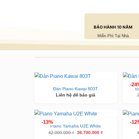
BẢO HÀNH 10 NĂM
Miễn Phí Tại Nhà
-24
Đàn Piano Kawai 803T
Đ
Liên hệ để báo giá
-13%
-12
Piano Yamaha U2E White
Giá
Giá
42.000.000
₫
36.700.000
₫
gốc
hiện