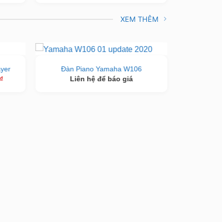
tại
là:
tại
₫.
là:
150.000.000 ₫.
là:
37.900.000 ₫.
137.000.000 ₫.
XEM THÊM
-15%
yer
Đàn Piano Yamaha W106
Đàn Pi
Giá
₫
Liên hệ để báo giá
105.00
hiện
tại
₫.
là:
62.000.000 ₫.