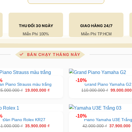
THU ĐỔI 30 NGÀY
GIAO HÀNG 24/7
Miễn Phí 100%
Miễn Phí TP.HCM
BÁN CHẠY THÁNG NÀY
%
-10%
àn Piano Strauss màu trắng
Grand Piano Yamaha G2
Giá
Giá
Giá
25.000.000
₫
19.000.000
₫
110.000.000
₫
99.000.00
gốc
hiện
gốc
là:
tại
là:
25.000.000 ₫.
là:
110.000.000
19.000.000 ₫.
%
-10%
Đàn Piano Rolex KR27
Piano Yamaha U3E Trắn
Giá
Giá
Giá
41.000.000
₫
35.900.000
₫
42.000.000
₫
37.900.000
gốc
hiện
gốc