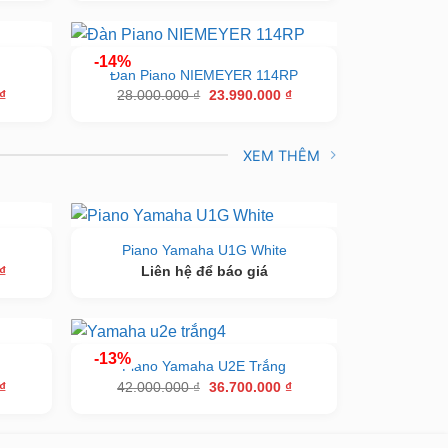
tại
là:
tại
₫.
là:
32.000.000 ₫.
là:
19.000.000 ₫.
29.000.000 ₫.
-14%
Đàn Piano NIEMEYER 114RP
Giá
Giá
Giá
₫
28.000.000
₫
23.990.000
₫
hiện
gốc
hiện
tại
là:
tại
₫.
là:
28.000.000 ₫.
là:
35.900.000 ₫.
23.990.000 ₫.
XEM THÊM
e
Piano Yamaha U1G White
Giá
₫
Liên hệ để báo giá
hiện
tại
₫.
là:
36.700.000 ₫.
-13%
g
Piano Yamaha U2E Trắng
Giá
Giá
Giá
₫
42.000.000
₫
36.700.000
₫
hiện
gốc
hiện
tại
là:
tại
₫.
là:
42.000.000 ₫.
là:
37.900.000 ₫.
36.700.000 ₫.